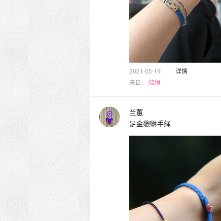
2021-05-19
详情
来自：
结绳
兰蕙
足金貔貅手绳