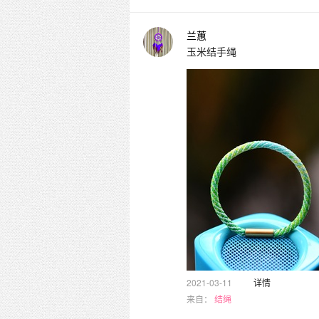
兰蕙
玉米结手绳
2021-03-11
详情
来自：
结绳