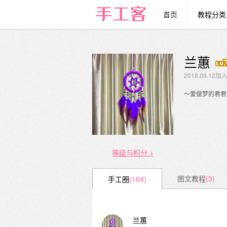
首页
教程分类
兰蕙
2018.09.12
～爱做梦的君君
等级与积分 >
图文教程
(3)
手工圈
(104)
兰蕙