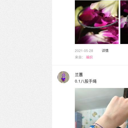
2021-05-28
详情
来自：
编织
兰蕙
0.1八股手绳