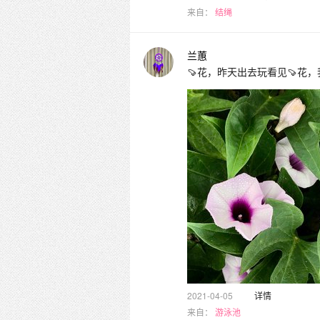
来自：
结绳
兰蕙
🍠花，昨天出去玩看见🍠花
2021-04-05
详情
来自：
游泳池