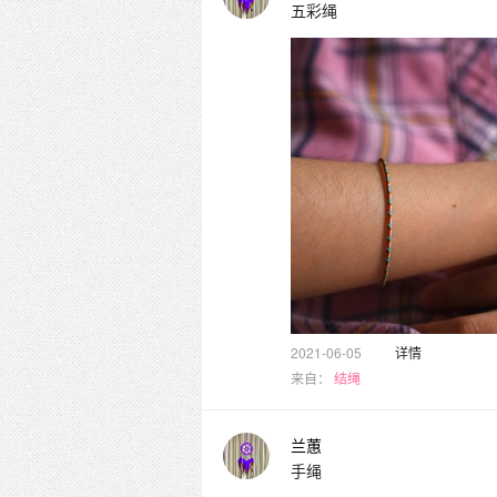
五彩绳
2021-06-05
详情
来自：
结绳
兰蕙
手绳