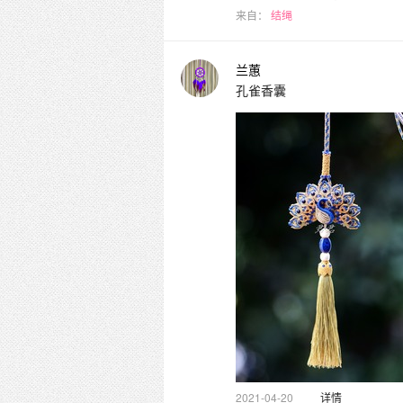
来自：
结绳
兰蕙
孔雀香囊
2021-04-20
详情