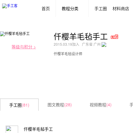
首页
教程分类
手工圈
材料商店
仟樱羊毛毡手工
2015.03.19加入 广东省 广州
等级与积分 >
仟樱羊毛毡设计师
图文教程
(28)
视频教程
(4)
手工圈
(81)
仟樱羊毛毡手工