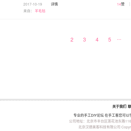
2017-10-19
详情
14
赞
来自：
羊毛毡
...
1
2
3
4
5
关于我们
专业的
手工
DIY
论坛 在
手工客
您可以
公司地址：北京市丰台区莲花池东路116-2
北京汉德美客科技有限公司 Copyright