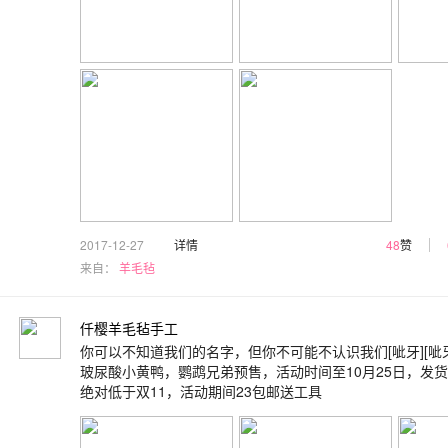
2017-12-27
详情
48
赞
来自：
羊毛毡
仟樱羊毛毡手工
你可以不知道我们的名字，但你不可能不认识我们[呲牙][呲牙
玻尿酸小黄鸭，鹦鹉兄弟预售，活动时间至10月25日，发货
绝对低于双11，活动期间23包邮送工具