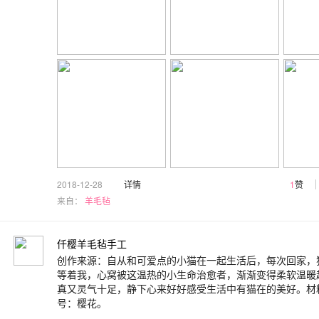
2018-12-28
详情
1
赞
来自：
羊毛毡
仟樱羊毛毡手工
创作来源：自从和可爱点的小猫在一起生活后，每次回家，
等着我，心窝被这温热的小生命治愈者，渐渐变得柔软温暖
真又灵气十足，静下心来好好感受生活中有猫在的美好。材
号：樱花。