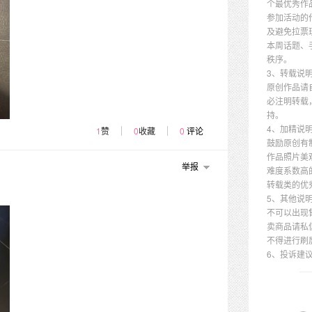
个最优秀作
参加活动的
及避免拉票
本周话题、
秩序。
3、转载说
原创作品请
必注明转载
持。
4、加精说
1
赞
0
收藏
0
评论
鼓励原创有
作品照片美
举报
难度系数高
转载类的优
5、其他说
不可以出现
卖商品请私
不得进行刷
6、投诉建