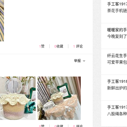
手工客1917
茶花手机链
暖暖家的手
今晚复刻了
1
赞
0
收藏
1
评论
纤云花生手
举报
可爱苹果包
手工客1918
新鲜出炉的
手工客1917
八股绳各种
0
赞
0
收藏
0
评论