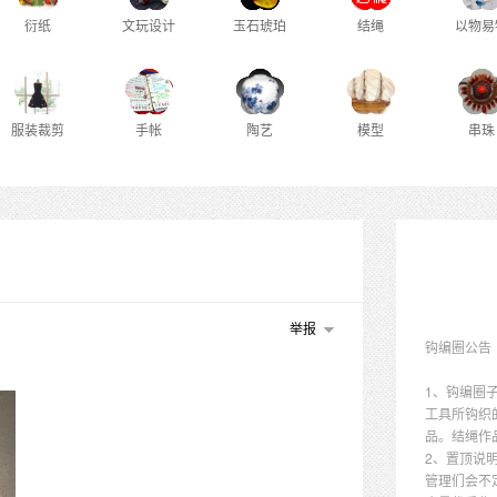
衍纸
文玩设计
玉石琥珀
结绳
以物易
服装裁剪
手帐
陶艺
模型
串珠
举报
钩编圈公告
1、钩编圈
工具所钩织
品。结绳作
2、置顶说
管理们会不