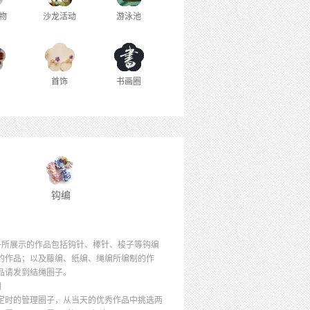
物
沙龙活动
游泳池
首饰
书画圈
钩编
子所展示的作品包括钩针、棒针、梭子等钩编
的作品；以及藤编、纸编、绳编所编制的作
品请发到结绳圈子。
明
定时的管理圈子，从当天的优秀作品中挑选两