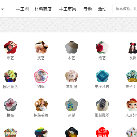
手工圈
材料商店
手工市集
专题
活动
布艺
皮艺
木艺
纸艺
发饰
园艺花艺
钩编
羊毛毡
电子科技
亲子手
拼布
护肤美妆
刺绣
雕刻雕塑
人形娃