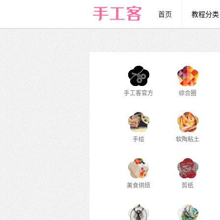
首页
教程分类
手工客官方
综合圈
手绘
软陶粘土
美食烘焙
剪纸