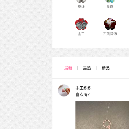
绕线
多肉
金工
古风首饰
最新
最热
精品
手工织织
喜欢吗？