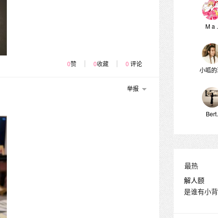
M a .
0
赞
0
收藏
0
评论
小呱的玩
举报
Bert.
最热
解人颐
是谁有小背