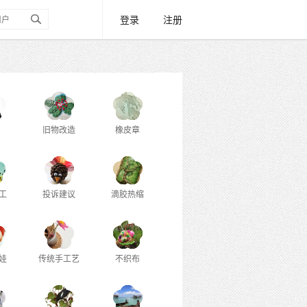
登录
注册
旧物改造
橡皮章
工
投诉建议
滴胶热缩
娃
传统手工艺
不织布