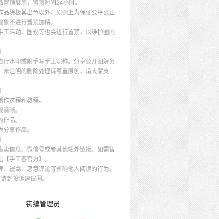
品置顶展示，置顶时间24小时。
作品除极其出色以外，原则上为保证公平公正
现象不进行置顶加精。
手工活动、圈规等也会进行置顶，以维护圈内
明
自行水印或附手写手工昵称。分享公开图解务
，未注明的删除处理请尊重原创，请大家支
明
制作过程和教程。
观清晰。
的作品。
秀分享作品。
明
售卖信息、微信号或者其他站外链接。如需售
信【手工客官方】。
屏、谩骂、恶意评论等影响他人阅读的行为。
议请到投诉建议圈。
钩编管理员