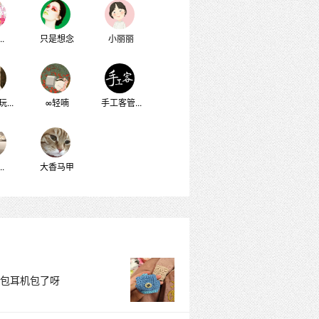
..
只是想念
小丽丽
...
∞轻喃
手工客管...
..
大香马甲
包耳机包了呀