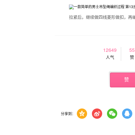
拉紧后，继续做四线菱形做扣，再
12649
55
人气
赞
赞
分享到：