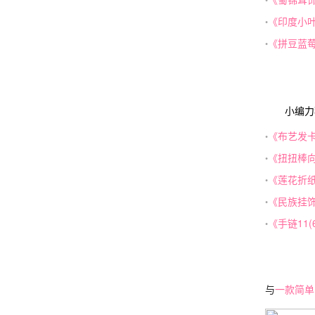
《印度小
•
《拼豆蓝
•
小编力
《布艺发
•
《扭扭棒
•
《莲花折
•
《民族挂
•
《手链11
•
与
一款简单