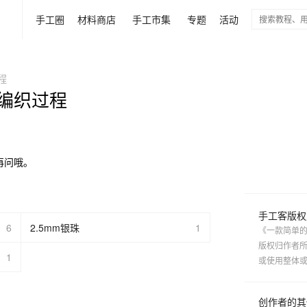
手工圈
材料商店
手工市集
专题
活动
程
编织过程
再问哦。
手工客版权
6
2.5mm银珠
1
《一款简单的
版权归作者
1
或使用整体
创作者的