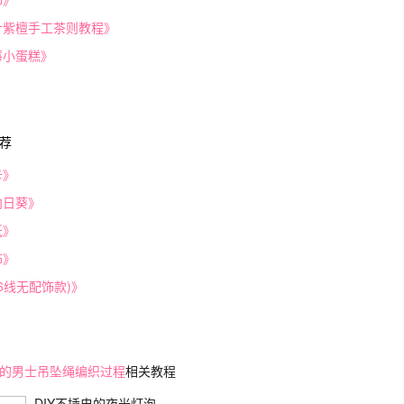
叶紫檀手工茶则教程》
莓小蛋糕》
荐
卡》
向日葵》
纸》
饰》
(6线无配饰款)》
的男士吊坠绳编织过程
相关教程
DIY不插电的夜光灯泡