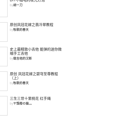
by
胡一刀
原创凤冠花嫁之翡冷翠教程
by
牧歌的春天
史上最精致小吉他 能弹的迷你微
缩手工吉他
by
做吉他的汉斯
原创 凤冠花嫁之碧穹至尊教程
（上）
by
牧歌的春天
三生三世十里桃花 红手绳
by
ヤ頹廢の貓灬