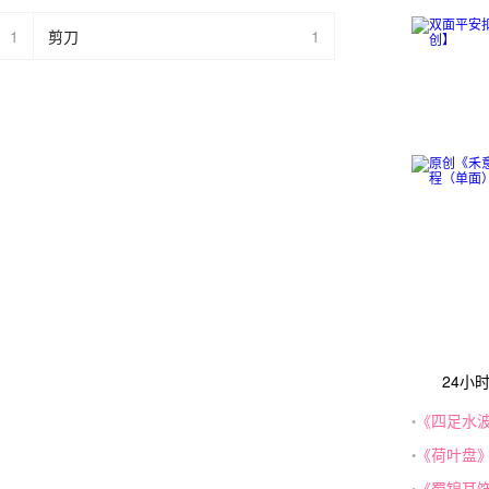
1
剪刀
1
24小
《四足水
•
《荷叶盘
•
《蜀锦耳
•