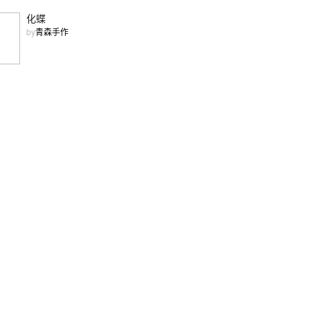
化蝶
by
青森手作