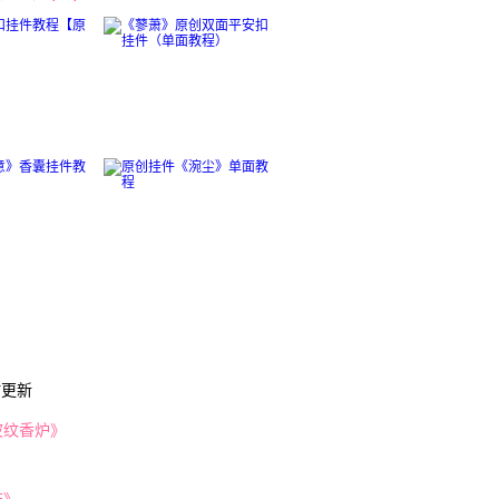
时更新
波纹香炉》
》
饰》