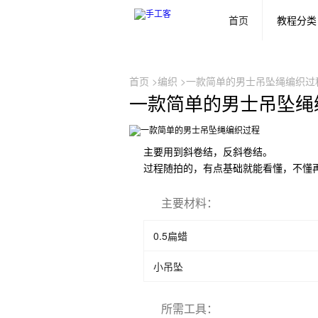
首页
教程分类
首页
>
编织
>一款简单的男士吊坠绳编织过
一款简单的男士吊坠绳
主要用到斜卷结，反斜卷结。
过程随拍的，有点基础就能看懂，不懂
主要材料
：
0.5扁蜡
小吊坠
所需工具
：