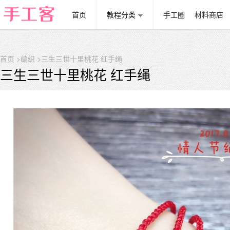
首页
教程分类
手工圈
材料商店
首页
>
编织
>三生三世十里桃花 红手绳
三生三世十里桃花 红手绳