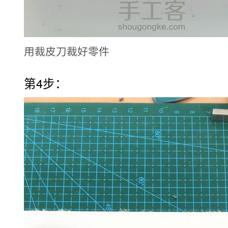
用裁皮刀裁好零件
第4步：