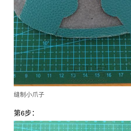
缝制小爪子
第6步：