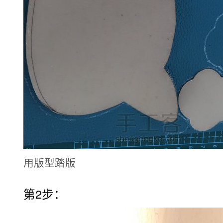
用版型踏版
第2步：