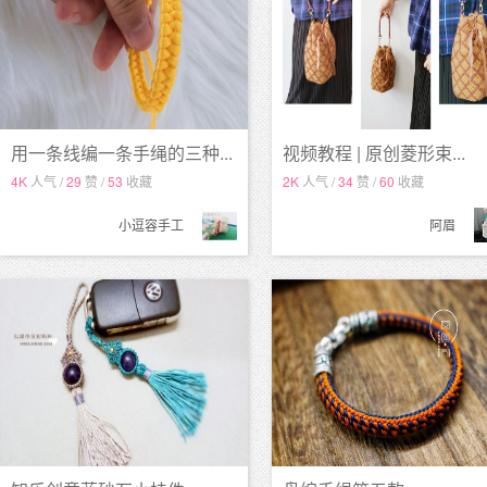
用一条线编一条手绳的三种...
视频教程 | 原创菱形束...
4K
人气 /
29
赞 /
53
收藏
2K
人气 /
34
赞 /
60
收藏
小逗容手工
阿眉