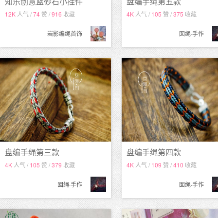
知乐创意蓝砂石小挂件
盘编手绳第五款
12K
人气 /
74
赞 /
916
收藏
4K
人气 /
105
赞 /
375
收藏
岩影编绳首饰
囡绳·手作
盘编手绳第三款
盘编手绳第四款
4K
人气 /
105
赞 /
379
收藏
4K
人气 /
109
赞 /
410
收藏
囡绳·手作
囡绳·手作