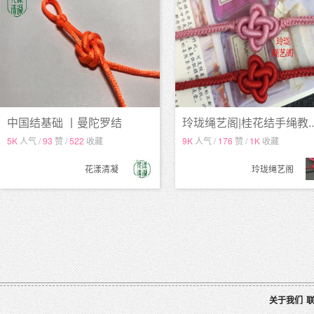
中国结基础 丨曼陀罗结
玲珑绳艺阁|桂花结手绳教..
5K
人气 /
93
赞 /
522
收藏
9K
人气 /
176
赞 /
1K
收藏
花漾清凝
玲珑绳艺阁
关于我们